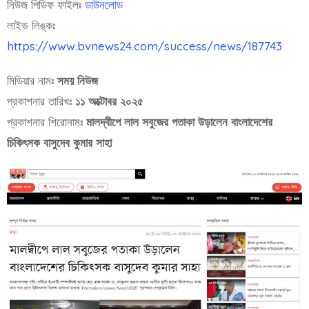
নিউজ পিডিফ ফাইলঃ
ডাউনলোড
লাইভ লিঙ্কঃ
https://www.bvnews24.com/success/news/187743
মিডিয়ার নামঃ
সময় নিউজ
প্রকাশনার তারিখঃ
১১ অক্টোবর ২০২৫
প্রকাশনার শিরোনামঃ
মালদ্বীপে লাল সবুজের পতাকা উড়ালেন বাংলাদেশের
চিকিৎসক বাসুদেব কুমার সাহা