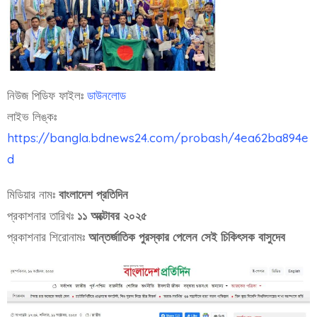
নিউজ পিডিফ ফাইলঃ
ডাউনলোড
লাইভ লিঙ্কঃ
https://bangla.bdnews24.com/probash/4ea62ba894e
d
মিডিয়ার নামঃ
বাংলাদেশ প্রতিদিন
প্রকাশনার তারিখঃ
১১ অক্টোবর ২০২৫
প্রকাশনার শিরোনামঃ
আন্তর্জাতিক পুরস্কার পেলেন সেই চিকিৎসক বাসুদেব