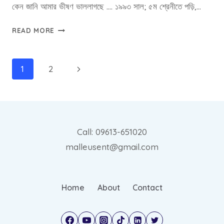
কেন জানি আমার ভীষণ ভাললাগছে …. ১৯৯৩ সাল; ৫ম শ্রেনীতে পড়ি,…
ছবিটির
READ MORE
একটি
গল্প
আছে
Page
Next
1
2
……
navigation
Page
Call: 09613-651020
malleusent@gmail.com
Home
About
Contact