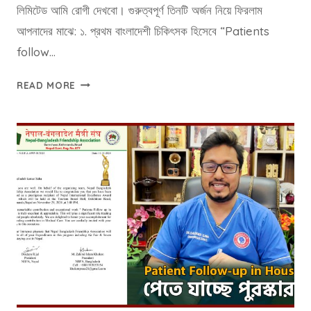
লিমিটেড আমি রোগী দেখবো। গুরুত্বপূর্ণ তিনটি অর্জন নিয়ে ফিরলাম
আপনাদের মাঝে: ১. প্রথম বাংলাদেশী চিকিৎসক হিসেবে “Patients
follow…
শ্রীলঙ্কা
READ MORE
এবং
নেপাল
ভ্রমন
2024