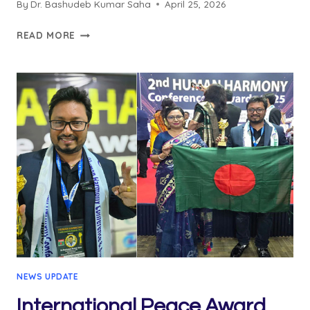
By
Dr. Bashudeb Kumar Saha
April 25, 2026
DR.
READ MORE
BASHUDEB
KUMAR
SAHA
CV
NEWS UPDATE
International Peace Award